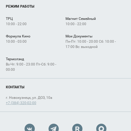
Услуги
РЕЖИМ РАБОТЫ
Рекламодателям
Сервисы
Арендаторам
ТРЦ
Магнит Семейный
Как добраться
10:00 - 22:00
10:00 - 22:00
Формула Кино
Мои Документы
10:00 - 03:00
Пн-Пт: 10:00 - 20:00 Сб: 10:00 -
17:00 Вс: выходной
Термолэнд
Вс-Чт: 9:00 - 23:00 Пт-Сб: 9:00 -
00:00
КОНТАКТЫ
г. Новокузнецк, ул. ДОЗ, 10а
+7 (384) 320-02-00