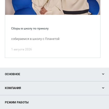
Сборы в школу по приколу
собираемся в школу с Планетой
1 августа 2026
ОСНОВНОЕ
Акции
КОМПАНИЯ
Новости
Магазины
О нас
Услуги
РЕЖИМ РАБОТЫ
Рекламодателям
Сервисы
Арендаторам