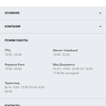
ОСНОВНОЕ
Акции
КОМПАНИЯ
Новости
Магазины
О нас
Услуги
РЕЖИМ РАБОТЫ
Рекламодателям
Сервисы
Арендаторам
ТРЦ
Магнит Семейный
Как добраться
10:00 - 22:00
10:00 - 22:00
Формула Кино
Мои Документы
10:00 - 03:00
Пн-Пт: 10:00 - 20:00 Сб: 10:00 -
17:00 Вс: выходной
Термолэнд
Вс-Чт: 9:00 - 23:00 Пт-Сб: 9:00 -
00:00
КОНТАКТЫ